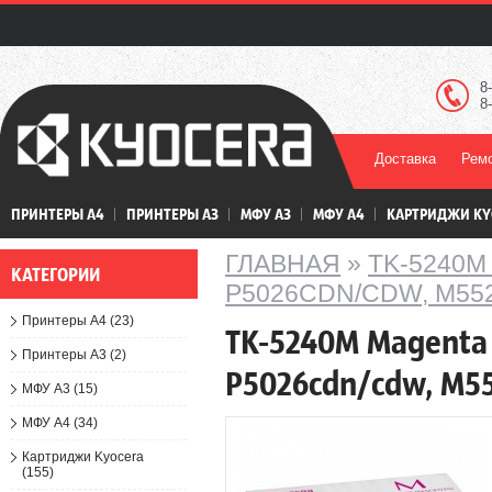
8
8
Доставка
Ремо
ПРИНТЕРЫ А4
ПРИНТЕРЫ А3
МФУ А3
МФУ А4
КАРТРИДЖИ KY
ГЛАВНАЯ
»
TK-5240
КАТЕГОРИИ
P5026CDN/CDW, M5
Принтеры А4 (23)
TK-5240M Magenta
Принтеры А3 (2)
P5026cdn/cdw, M5
МФУ А3 (15)
МФУ А4 (34)
Картриджи Kyocera
(155)