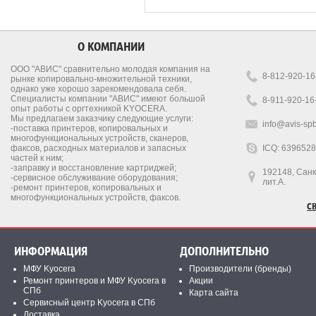
О КОМПАНИИ
ООО "АВИС" сравнительно молодая компания на
8-812-920-16
рынке копировально-множительной техники,
однако уже хорошо зарекомендовала себя.
Специалисты компании "АВИС" имеют большой
8-911-920-16
опыт работы с оргтехникой KYOCERA.
Мы предлагаем заказчику следующие услуги:
info@avis-spb
-поставка принтеров, копировальных и
многофункциональных устройств, сканеров,
факсов, расходных материалов и запасных
ICQ: 639652
частей к ним;
-заправку и восстановление картриджей;
192148, Санкт
-сервисное обслуживание оборудования;
лит.А.
-ремонт принтеров, копировальных и
многофункциональных устройств, факсов.
С
ИНФОРМАЦИЯ
ДОПОЛНИТЕЛЬНО
МФУ Kyocera
Производители (бренды)
Ремонт принтеров и МФУ Kyocera в
Акции
СПб
Карта сайта
Сервисный центр Kyocera в СПб
Доставка