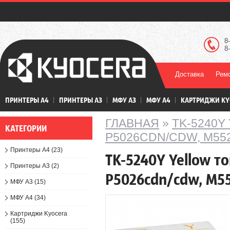
8
8
Доставка
Ремо
ПРИНТЕРЫ А4
ПРИНТЕРЫ А3
МФУ А3
МФУ А4
КАРТРИДЖИ KY
ГЛАВНАЯ
»
TK-5240Y
КАТЕГОРИИ
P5026CDN/CDW, M5
Принтеры А4 (23)
TK-5240Y Yellow т
Принтеры А3 (2)
P5026cdn/cdw, M5
МФУ А3 (15)
МФУ А4 (34)
Картриджи Kyocera
(155)