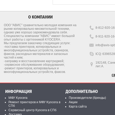
О КОМПАНИИ
ООО "АВИС" сравнительно молодая компания на
8-812-920-16
рынке копировально-множительной техники,
однако уже хорошо зарекомендовала себя.
Специалисты компании "АВИС" имеют большой
8-911-920-16
опыт работы с оргтехникой KYOCERA.
Мы предлагаем заказчику следующие услуги:
info@avis-spb
-поставка принтеров, копировальных и
многофункциональных устройств, сканеров,
факсов, расходных материалов и запасных
ICQ: 639652
частей к ним;
-заправку и восстановление картриджей;
192148, Санкт
-сервисное обслуживание оборудования;
лит.А.
-ремонт принтеров, копировальных и
многофункциональных устройств, факсов.
С
ИНФОРМАЦИЯ
ДОПОЛНИТЕЛЬНО
МФУ Kyocera
Производители (бренды)
Ремонт принтеров и МФУ Kyocera в
Акции
СПб
Карта сайта
Сервисный центр Kyocera в СПб
Доставка