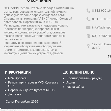
О КОМПАНИИ
ООО "АВИС" сравнительно молодая компания на
8-812-920-16
рынке копировально-множительной техники,
однако уже хорошо зарекомендовала себя.
Специалисты компании "АВИС" имеют большой
8-911-920-16
опыт работы с оргтехникой KYOCERA.
Мы предлагаем заказчику следующие услуги:
info@avis-spb
-поставка принтеров, копировальных и
многофункциональных устройств, сканеров,
факсов, расходных материалов и запасных
ICQ: 639652
частей к ним;
-заправку и восстановление картриджей;
192148, Санкт
-сервисное обслуживание оборудования;
лит.А.
-ремонт принтеров, копировальных и
многофункциональных устройств, факсов.
С
ИНФОРМАЦИЯ
ДОПОЛНИТЕЛЬНО
МФУ Kyocera
Производители (бренды)
Ремонт принтеров и МФУ Kyocera в
Акции
СПб
Карта сайта
Сервисный центр Kyocera в СПб
Доставка
Санкт-Петербург,
2026