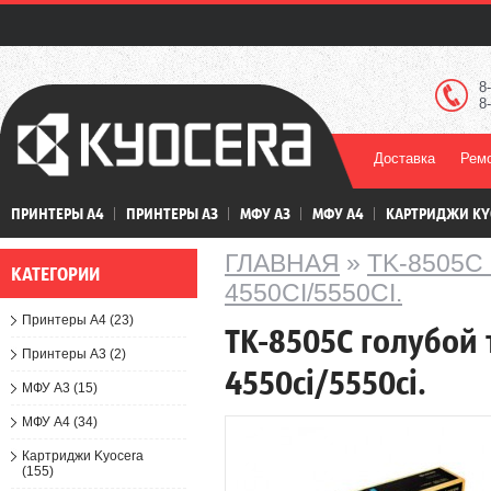
8
8
Доставка
Ремо
ПРИНТЕРЫ А4
ПРИНТЕРЫ А3
МФУ А3
МФУ А4
КАРТРИДЖИ KY
ГЛАВНАЯ
»
TK-8505C
КАТЕГОРИИ
4550CI/5550CI.
Принтеры А4 (23)
TK-8505C голубой 
Принтеры А3 (2)
4550ci/5550ci.
МФУ А3 (15)
МФУ А4 (34)
Картриджи Kyocera
(155)