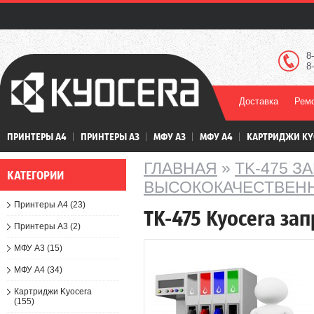
8
8
Доставка
Ремо
ПРИНТЕРЫ А4
ПРИНТЕРЫ А3
МФУ А3
МФУ А4
КАРТРИДЖИ KY
ГЛАВНАЯ
»
TK-475 З
КАТЕГОРИИ
ВЫСОКОКАЧЕСТВЕННЫ
Принтеры А4 (23)
TK-475 Kyocera з
Принтеры А3 (2)
МФУ А3 (15)
МФУ А4 (34)
Картриджи Kyocera
(155)